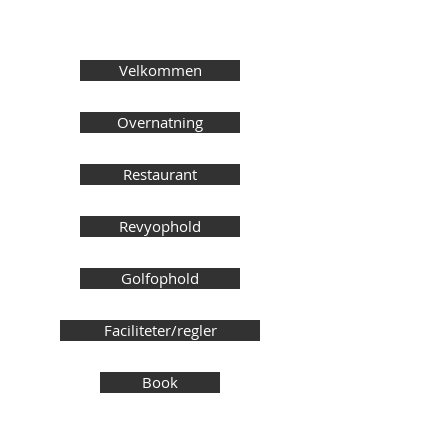
Velkommen
Overnatning
Restaurant
Revyophold
Golfophold
Faciliteter/regler
Book